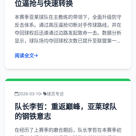
位逼抢与快速转换
本赛季亚莱球队在主教练的带领下，全面升级防守
反击体系。通过高压逼抢切断对手传球路线，并在
夺回球权后迅速通过边路发起致命一击。数据分析
显示，球队场均夺回球权次数已提升至联盟第一...
阅读全文
2026-03-10
球员专访
队长李哲：重返巅峰，亚莱球队
的钢铁意志
在经历了上赛季的磨合期后，队长李哲在本赛季初