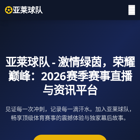
亚莱球队
亚莱球队 - 激情绿茵，荣耀
巅峰：2026赛季赛事直播
与资讯平台
见证每一次冲刺，记录每一滴汗水。加入亚莱球队，
畅享顶级体育赛事的震撼体验与独家幕后故事。